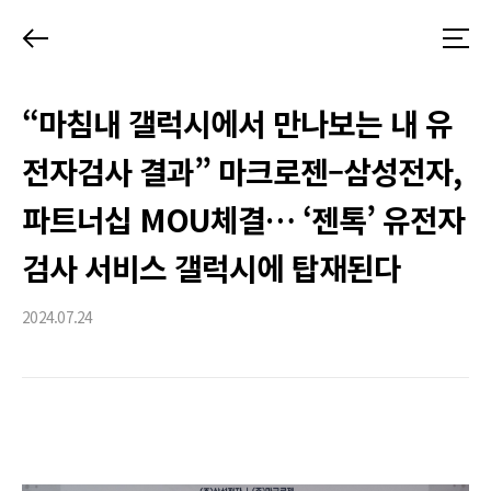
뒤
메
로
뉴
가
“마침내 갤럭시에서 만나보는 내 유
기
전자검사 결과” 마크로젠–삼성전자,
파트너십 MOU체결… ‘젠톡’ 유전자
검사 서비스 갤럭시에 탑재된다
2024.07.24